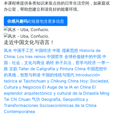
本课程将提供各类知识来装点你的日常生活空间，如家庭或
办公室，帮助您建立和谐良好的能量环境。
你感兴趣吗
此链接包含更多信息
走近中国文化与语言！
风水
中国手工艺
中国经济
中医
儒家思想
Historia de
China: Los tres reinos
中国哲学
全球价值链中的中国
中
国：社会，文化与商业
易经
孙子兵法，哲学与经济
一带一
路
京剧
Taller de Caligrafía y Pintura China
中国思想中
的美德，智慧与和谐
中国的传统与现代
Introducción
teórica al Taichichuan y Chikung
China Hoy: Sociedad,
Cultura y Negocios
El Auge de la IA en China
El
esplendor arquitectónico y cultural de la Dinastía Ming
Tai Chi Chuan
气功
Geografía, Geopolítica y
Transformaciones Socioeconómicas de la China
Contemporánea