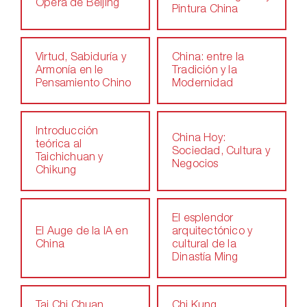
Ópera de Beijing
Pintura China
Virtud, Sabiduría y
China: entre la
Armonía en le
Tradición y la
Pensamiento Chino
Modernidad
Introducción
China Hoy:
teórica al
Sociedad, Cultura y
Taichichuan y
Negocios
Chikung
El esplendor
El Auge de la IA en
arquitectónico y
China
cultural de la
Dinastía Ming
Tai Chi Chuan
Chi Kung