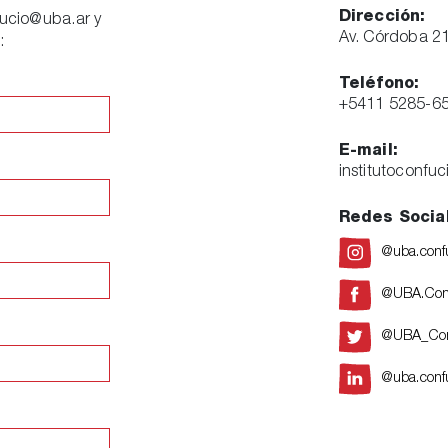
Dirección:
fucio@uba.ar y
Av. Córdoba 2
:
Teléfono:
+5411 5285-6
E-mail:
institutoconfu
Redes Socia
@uba.conf
@UBA.Con
@UBA_Con
@uba.conf