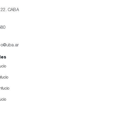
122. CABA
580
cio@uba.ar
les
ucio
fucio
fucio
ucio